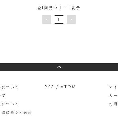
全
1
商品中
1 - 1
表示
1
料について
RSS
/
ATOM
マイ
いて
カー
法について
お問
引法に基づく表記