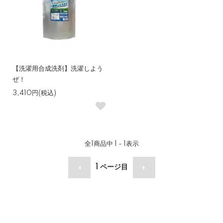
【洗濯用合成洗剤】洗濯しよう
ぜ！
3,410円(税込)
全
1
商品中
1 - 1
表示
1
ページ目